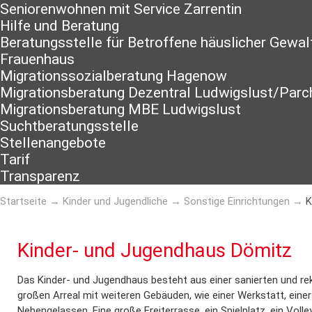
Seniorenwohnen mit Service Zarrentin
Hilfe und Beratung
Beratungsstelle für Betroffene häuslicher Gewal
Frauenhaus
Migrationssozialberatung Hagenow
Migrationsberatung Dezentral Ludwigslust/Parc
Migrationsberatung MBE Ludwigslust
Suchtberatungsstelle
Stellenangebote
Tarif
Transparenz
Startseite
→
Kinder und Jugendliche
→
Sonstige Einrichtungen
→
K
Kinder- und Jugendhaus Dömitz
Das Kinder- und Jugendhaus besteht aus einer sanierten und re
großen Arreal mit weiteren Gebäuden, wie einer Werkstatt, ein
Nebengelassen. Eine große Freiterrasse, ein Spielplatz, ein Voll