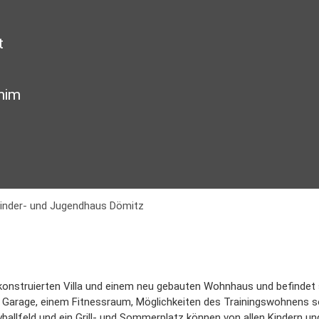
t
him
inder- und Jugendhaus Dömitz
konstruierten Villa und einem neu gebauten Wohnhaus und befindet
er Garage, einem Fitnessraum, Möglichkeiten des Trainingswohnens s
eyballfeld und ein Grill- und Sommerplatz können von allen Kindern u