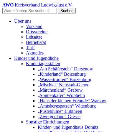
AWO
Kreisverband Ludwigslust e.V.
Volltextsuche:
Suchen
Über uns
Vorstand
Ortsvereine
Leitsätze
Betriebsrat
Tarif
Aktuelles
Kinder und Jugendliche
Kindertagesstätten
„Am Schäferstein“ Dersenow
„Kinderland“ Boizenburg
„Wassertropfen“ Boizenburg
„Mischka“ Neustadt-Glewe
„Märchenland“ Grabow
„Sonnenkäfer“ Wöbbelin
„Haus der kleinen Freunde“ Warsow
„Amtsbergspatzen“ Wittenburg
„Pusteblume“ Lübtheen
„Zwergenland“ Gresse
Sonstige Einrichtungen
Kinder- und Jugendhaus Dömitz