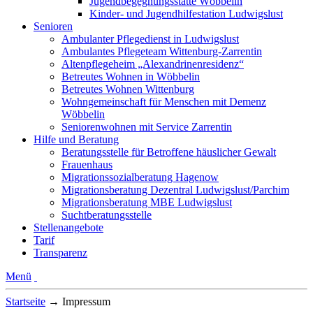
Jugendbegegnungsstätte Wöbbelin
Kinder- und Jugendhilfestation Ludwigslust
Senioren
Ambulanter Pflegedienst in Ludwigslust
Ambulantes Pflegeteam Wittenburg-Zarrentin
Altenpflegeheim „Alexandrinenresidenz“
Betreutes Wohnen in Wöbbelin
Betreutes Wohnen Wittenburg
Wohngemeinschaft für Menschen mit Demenz
Wöbbelin
Seniorenwohnen mit Service Zarrentin
Hilfe und Beratung
Beratungsstelle für Betroffene häuslicher Gewalt
Frauenhaus
Migrationssozialberatung Hagenow
Migrationsberatung Dezentral Ludwigslust/Parchim
Migrationsberatung MBE Ludwigslust
Suchtberatungsstelle
Stellenangebote
Tarif
Transparenz
Menü
Startseite
→
Impressum